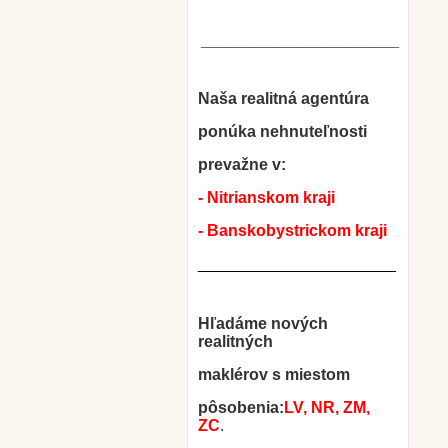
_________________________________
Naša realitná agentúra
ponúka nehnuteľnosti
prevažne v:
- Nitrianskom kraji
- Banskobystrickom kraji
______________________
Hľadáme nových
realitných
maklérov s miestom
pôsobenia:
LV, NR, ZM,
ZC
.